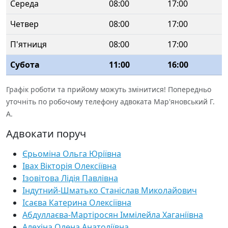
Середа
08:00
17:00
Четвер
08:00
17:00
П'ятниця
08:00
17:00
Субота
11:00
16:00
Графік роботи та прийому можуть змінитися! Попередньо
уточніть по робочому телефону адвоката Мар'яновський Г.
А.
Адвокати поруч
Єрьоміна Ольга Юріївна
Івах Вікторія Олексіївна
Ізовітова Лідія Павлівна
Індутний-Шматько Станіслав Миколайович
Ісаєва Катерина Олексіївна
Абдуллаєва-Мартіросян Іммілейла Хаганіївна
Алехіна Олена Анатоліївна