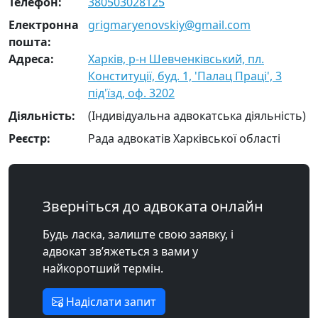
Телефон:
380503028125
Електронна
grigmaryenovskiy@gmail.com
пошта:
Адреса:
Харків, р-н Шевченківський, пл.
Конституції, буд. 1, 'Палац Праці', 3
під'їзд, оф. 3202
Діяльність:
(Індивідуальна адвокатська діяльність)
Реєстр:
Рада адвокатів Харківської області
Зверніться до адвоката онлайн
Будь ласка, залиште свою заявку, і
адвокат зв’яжеться з вами у
найкоротший термін.
Надіслати запит