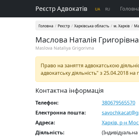
Реєстр Адвокатів
Головн
UA
RU
Головна
Реєстр
Харківська область
м. Харків
Ма
Маслова Наталія Григорівна
Maslova Nataliya Grigorivna
Право на заняття адвокатською діяльніст
адвокатську діяльність" з 25.04.2018 на 
Контактна інформація
Телефон:
380679565570
Електронна пошта:
savochkacat@g
Адреса:
Харків, р-н Мос
Діяльність:
(Індивідуальна