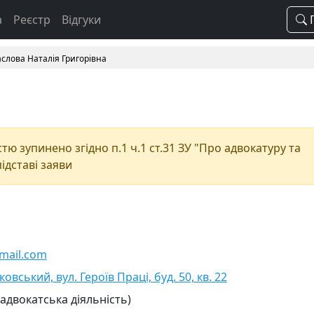
а
Реєстр
Відгуки
П
слова Наталія Григорівна
ю зупинено згідно п.1 ч.1 ст.31 ЗУ "Про адвокатуру та
підставі заяви
mail.com
ковський, вул. Героїв Праці, буд. 50, кв. 22
 адвокатська діяльність)