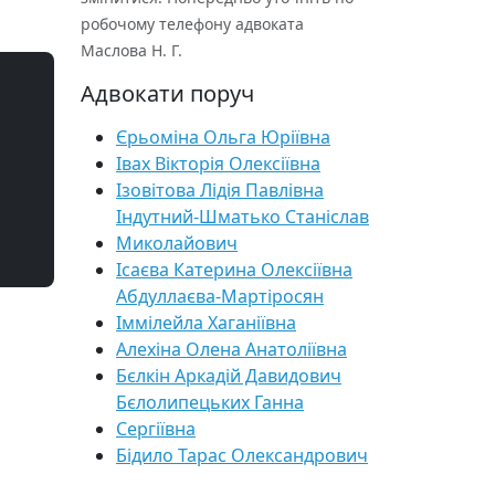
робочому телефону адвоката
Маслова Н. Г.
Адвокати поруч
Єрьоміна Ольга Юріївна
Івах Вікторія Олексіївна
Ізовітова Лідія Павлівна
Індутний-Шматько Станіслав
Миколайович
Ісаєва Катерина Олексіївна
Абдуллаєва-Мартіросян
Іммілейла Хаганіївна
Алехіна Олена Анатоліївна
Бєлкін Аркадій Давидович
Бєлолипецьких Ганна
Сергіївна
Бідило Тарас Олександрович