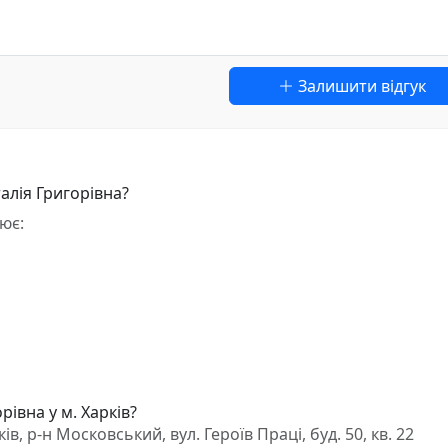
Залишити відгук
алія Григорівна?
ює:
івна у м. Харків?
, р-н Московський, вул. Героїв Праці, буд. 50, кв. 22