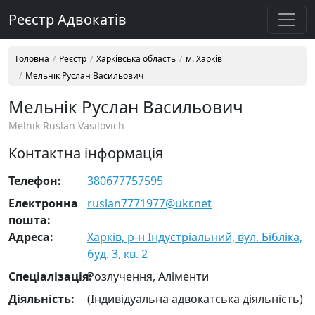
Реєстр Адвокатів
Головна
Реєстр
Харківська область
м. Харків
Мельнік Руслан Васильович
Мельнік Руслан Васильович
Melnik Ruslan Vasilovich
Контактна інформація
Телефон:
380677757595
Електронна
ruslan7771977@ukr.net
пошта:
Адреса:
Харків, р-н Індустріальний, вул. Бібліка,
буд. 3, кв. 2
Cпеціалізація:
Розлучення, Аліменти
Діяльність:
(Індивідуальна адвокатська діяльність)