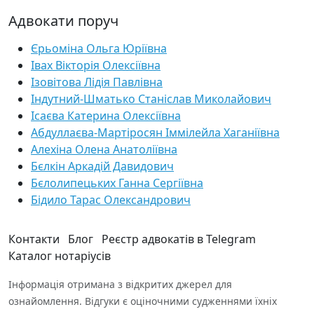
Адвокати поруч
Єрьоміна Ольга Юріївна
Івах Вікторія Олексіївна
Ізовітова Лідія Павлівна
Індутний-Шматько Станіслав Миколайович
Ісаєва Катерина Олексіївна
Абдуллаєва-Мартіросян Іммілейла Хаганіївна
Алехіна Олена Анатоліївна
Бєлкін Аркадій Давидович
Бєлолипецьких Ганна Сергіївна
Бідило Тарас Олександрович
Контакти
Блог
Реєстр адвокатів в Telegram
Каталог нотаріусів
Інформація отримана з відкритих джерел для
ознайомлення. Відгуки є оціночними судженнями їхніх