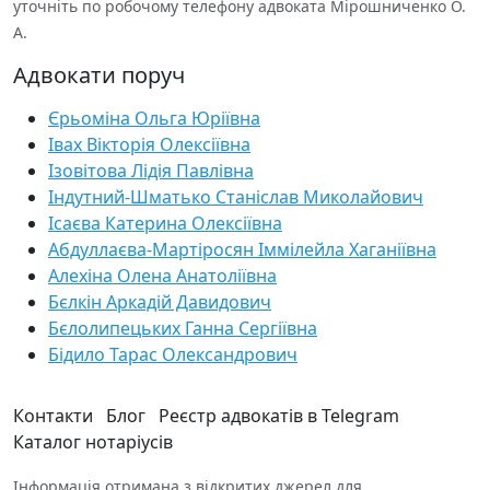
уточніть по робочому телефону адвоката Мірошниченко О.
А.
Адвокати поруч
Єрьоміна Ольга Юріївна
Івах Вікторія Олексіївна
Ізовітова Лідія Павлівна
Індутний-Шматько Станіслав Миколайович
Ісаєва Катерина Олексіївна
Абдуллаєва-Мартіросян Іммілейла Хаганіївна
Алехіна Олена Анатоліївна
Бєлкін Аркадій Давидович
Бєлолипецьких Ганна Сергіївна
Бідило Тарас Олександрович
Контакти
Блог
Реєстр адвокатів в Telegram
Каталог нотаріусів
Інформація отримана з відкритих джерел для