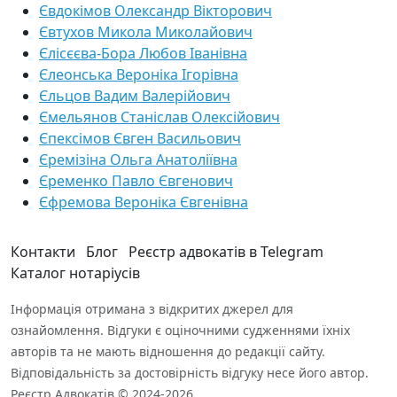
Євдокімов Олександр Вікторович
Євтухов Микола Миколайович
Єлісєєва-Бора Любов Іванівна
Єлеонська Вероніка Ігорівна
Єльцов Вадим Валерійович
Ємельянов Станіслав Олексійович
Єпексімов Євген Васильович
Єремізіна Ольга Анатоліївна
Єременко Павло Євгенович
Єфремова Вероніка Євгенівна
Контакти
Блог
Реєстр адвокатів в Telegram
Каталог нотаріусів
Інформація отримана з відкритих джерел для
ознайомлення. Відгуки є оціночними судженнями їхніх
авторів та не мають відношення до редакції сайту.
Відповідальність за достовірність відгуку несе його автор.
Реєстр Адвокатів © 2024-2026