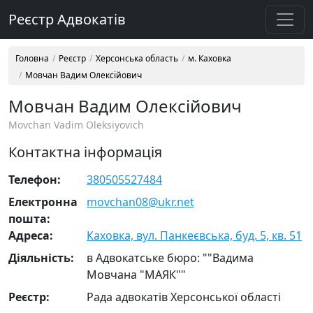
Реєстр Адвокатів
Головна
Реєстр
Херсонська область
м. Каховка
Мовчан Вадим Олексійович
Мовчан Вадим Олексійович
Movchan Vadim Oleksiyovich
Контактна інформація
Телефон:
380505527484
Електронна
movchan08@ukr.net
пошта:
Адреса:
Каховка, вул. Панкеєвська, буд. 5, кв. 51
Діяльність:
в Адвокатське бюро: ""Вадима
Мовчана "МАЯК""
Реєстр:
Рада адвокатів Херсонської області