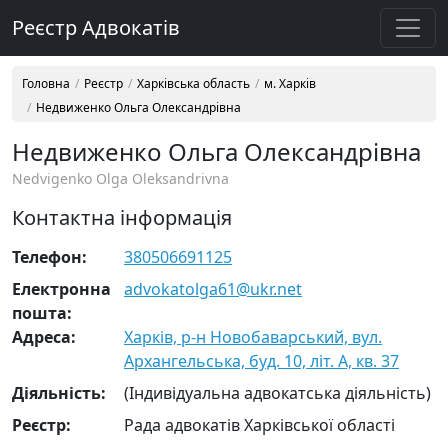
Реєстр Адвокатів
Головна
Реєстр
Харківська область
м. Харків
Недвиженко Ольга Олександрівна
Недвиженко Ольга Олександрівна
Nedvigenko Olga Oleksandrivna
Контактна інформація
Телефон:
380506691125
Електронна
advokatolga61@ukr.net
пошта:
Адреса:
Харків, р-н Новобаварський, вул.
Архангельська, буд. 10, літ. А, кв. 37
Діяльність:
(Індивідуальна адвокатська діяльність)
Реєстр:
Рада адвокатів Харківської області