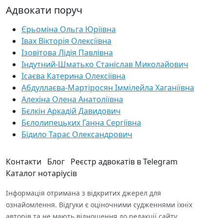
Адвокати поруч
Єрьоміна Ольга Юріївна
Івах Вікторія Олексіївна
Ізовітова Лідія Павлівна
Індутний-Шматько Станіслав Миколайович
Ісаєва Катерина Олексіївна
Абдуллаєва-Мартіросян Іммілейла Хаганіївна
Алехіна Олена Анатоліївна
Бєлкін Аркадій Давидович
Бєлолипецьких Ганна Сергіївна
Бідило Тарас Олександрович
Контакти
Блог
Реєстр адвокатів в Telegram
Каталог нотаріусів
Інформація отримана з відкритих джерел для
ознайомлення. Відгуки є оціночними судженнями їхніх
авторів та не мають відношення до редакції сайту.