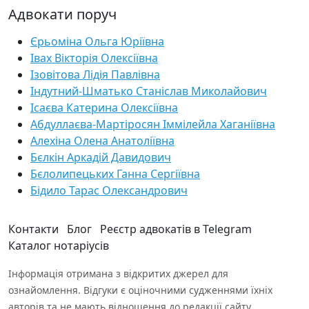
Адвокати поруч
Єрьоміна Ольга Юріївна
Івах Вікторія Олексіївна
Ізовітова Лідія Павлівна
Індутний-Шматько Станіслав Миколайович
Ісаєва Катерина Олексіївна
Абдуллаєва-Мартіросян Іммілейла Хаганіївна
Алехіна Олена Анатоліївна
Бєлкін Аркадій Давидович
Бєлолипецьких Ганна Сергіївна
Бідило Тарас Олександрович
Контакти
Блог
Реєстр адвокатів в Telegram
Каталог нотаріусів
Інформація отримана з відкритих джерел для
ознайомлення. Відгуки є оціночними судженнями їхніх
авторів та не мають відношення до редакції сайту.