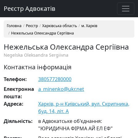
Реєстр Адвокатів
Головна
Реєстр
Харківська область
м. Харків
Нежельська Олександра Сергіївна
Нежельська Олександра Сергіївна
Negelska Oleksandra Sergiivna
Контактна інформація
Телефон:
380577280000
Електронна
a_minenko@ukr.net
пошта:
Адреса:
Харків, р-н Київський, вул. Скрипника,
буд. 14, літ. А
Діяльність:
в Адвокатське об'єднання:
"ЮРИДИЧНА ФІРМА АЙ ЕЛ ЕФ"