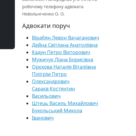
робочому телефону адвоката
Невольніченко О. О.
Адвокати поруч
Вірабян Левон Вачаганович
Дейна Світлана Анатоліївна
Кадун Петро Вікторович
Мужичук Ліана Борисівна
Орєхова Наталія Віталіївна
Пілігрім Петро
Олександрович
Сараєв Костянтин
Васильович
Штець Василь Михайлович
Бухольський Микола
Іванович