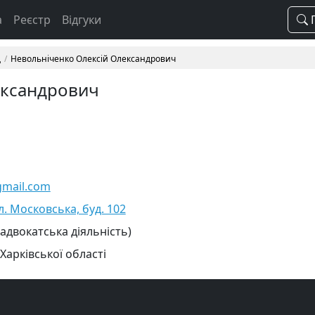
а
Реєстр
Відгуки
П
д
Невольніченко Олексій Олександрович
ександрович
mail.com
л. Московська, буд. 102
 адвокатська діяльність)
Харківської області