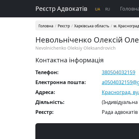
Реєстр Адвокатів
Головн
UA
RU
Головна
Реєстр
Харківська область
м. Красногра
Невольніченко Олексій Ол
Nevolnichenko Oleksiy Oleksandrovich
Контактна інформація
Телефон:
380504032159
Електронна пошта:
a0504032159@g
Адреса:
Красноград, ву
Діяльність:
(Індивідуальна
Реєстр:
Рада адвокатів 