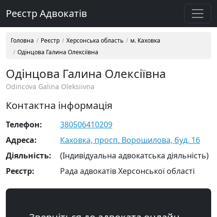
Реєстр Адвокатів
Головна
Реєстр
Херсонська область
м. Каховка
Одінцова Галина Олексіївна
Одінцова Галина Олексіївна
Odincova Galina Oleksiivna
Контактна інформація
Телефон:
380506410209
Адреса:
Каховка, просп. Ворошилова, буд. 16
Діяльність:
(Індивідуальна адвокатська діяльність)
Реєстр:
Рада адвокатів Херсонської області