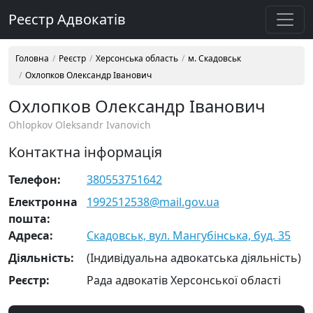
Реєстр Адвокатів
Головна
Реєстр
Херсонська область
м. Скадовськ
Охлопков Олександр Іванович
Охлопков Олександр Іванович
Ohlopkov Oleksandr Ivanovich
Контактна інформація
Телефон:
380553751642
Електронна
1992512538@mail.gov.ua
пошта:
Адреса:
Скадовськ, вул. Мангубінська, буд. 35
Діяльність:
(Індивідуальна адвокатська діяльність)
Реєстр:
Рада адвокатів Херсонської області