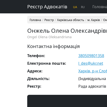
Реєстр Адвокатів
Головн
UA
RU
Головна
Реєстр
Харківська область
м. Харків
Он
Онжель Олена Олександрів
Ongel Olena Oleksandrivna
Контактна інформація
Телефон:
380509801358
Електронна пошта:
l_des@ukr.net
Адреса:
Харків, р-н Сло
Діяльність:
(Індивідуальна
Реєстр:
Рада адвокатів 