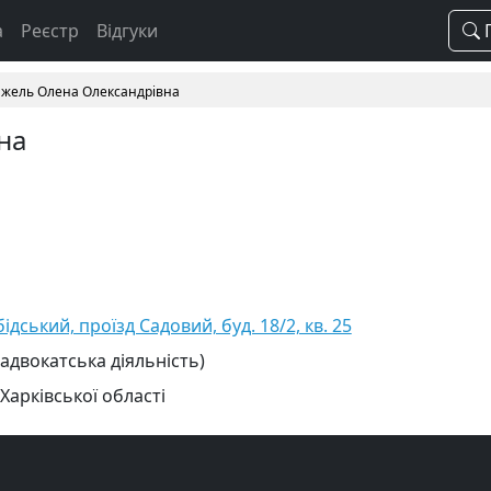
а
Реєстр
Відгуки
П
жель Олена Олександрівна
на
бідський, проїзд Садовий, буд. 18/2, кв. 25
 адвокатська діяльність)
Харківської області