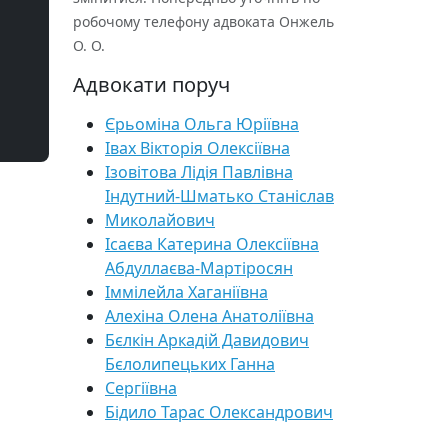
робочому телефону адвоката Онжель
О. О.
Адвокати поруч
Єрьоміна Ольга Юріївна
Івах Вікторія Олексіївна
Ізовітова Лідія Павлівна
Індутний-Шматько Станіслав
Миколайович
Ісаєва Катерина Олексіївна
Абдуллаєва-Мартіросян
Іммілейла Хаганіївна
Алехіна Олена Анатоліївна
Бєлкін Аркадій Давидович
Бєлолипецьких Ганна
Сергіївна
Бідило Тарас Олександрович