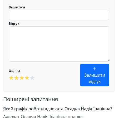
Ваше Ім'я
Відгук
Оцінка
Залишити
відгук
Поширені запитання
Який графік роботи адвоката Осадча Надія Іванівна?
Адвокат Осадча Надія Іванівна працює: