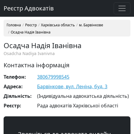
Реєстр Адвокатів
Головна
Реєстр
Харківська область
м. Барвінкове
Осадча Надія Іванівна
Осадча Надія Іванівна
Osadcha Nadiya Ivanivna
Контактна інформація
Телефон:
380679998545
Адреса:
Барвінкове, вул. Леніна, буд. 3
Діяльність:
(Індивідуальна адвокатська діяльність)
Реєстр:
Рада адвокатів Харківської області