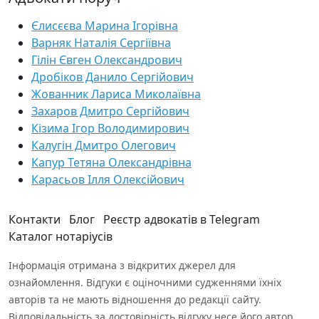
Єлисєєва Марина Ігорівна
Варняк Наталія Сергіївна
Гілін Євген Олександрович
Дробіков Данило Сергійович
Жованник Лариса Миколаївна
Захаров Дмитро Сергійович
Кізима Ігор Володимирович
Калугін Дмитро Олегович
Капур Тетяна Олександрівна
Карасьов Ілля Олексійович
Контакти
Блог
Реєстр адвокатів в Telegram
Каталог нотаріусів
Інформація отримана з відкритих джерел для
ознайомлення. Відгуки є оціночними судженнями їхніх
авторів та не мають відношення до редакції сайту.
Відповідальність за достовірність відгуку несе його автор.