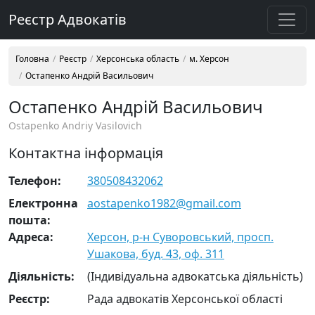
Реєстр Адвокатів
Головна
Реєстр
Херсонська область
м. Херсон
Остапенко Андрій Васильович
Остапенко Андрій Васильович
Ostapenko Andriy Vasilovich
Контактна інформація
Телефон:
380508432062
Електронна
aostapenko1982@gmail.com
пошта:
Адреса:
Херсон, р-н Суворовський, просп.
Ушакова, буд. 43, оф. 311
Діяльність:
(Індивідуальна адвокатська діяльність)
Реєстр:
Рада адвокатів Херсонської області