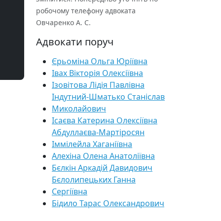
робочому телефону адвоката
Овчаренко А. С.
Адвокати поруч
Єрьоміна Ольга Юріївна
Івах Вікторія Олексіївна
Ізовітова Лідія Павлівна
Індутний-Шматько Станіслав
Миколайович
Ісаєва Катерина Олексіївна
Абдуллаєва-Мартіросян
Іммілейла Хаганіївна
Алехіна Олена Анатоліївна
Бєлкін Аркадій Давидович
Бєлолипецьких Ганна
Сергіївна
Бідило Тарас Олександрович