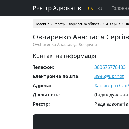
Реєстр Адвокатів
Головн
UA
RU
Головна
Реєстр
Харківська область
м. Харків
Ов
Овчаренко Анастасія Сергії
Ovcharenko Anastasiya Sergiivna
Контактна інформація
Телефон:
380675778483
Електронна пошта:
3986@ukr.net
Адреса:
Харків, р-н Слоб
Діяльність:
(Індивідуальна
Реєстр:
Рада адвокатів 