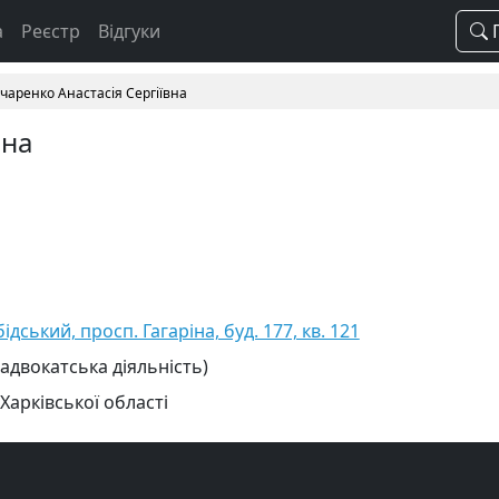
а
Реєстр
Відгуки
П
чаренко Анастасія Сергіївна
вна
ідський, просп. Гагаріна, буд. 177, кв. 121
 адвокатська діяльність)
Харківської області