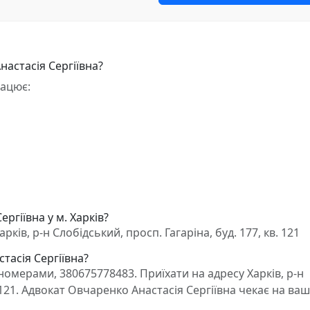
астасія Сергіївна?
рацює:
ргіївна у м. Харків?
ків, р-н Слобідський, просп. Гагаріна, буд. 177, кв. 121
тасія Сергіївна?
омерами, 380675778483. Приїхати на адресу Харків, р-н
. 121. Адвокат Овчаренко Анастасія Сергіївна чекає на ва