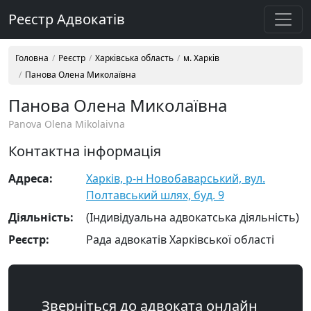
Реєстр Адвокатів
Головна
Реєстр
Харківська область
м. Харків
Панова Олена Миколаївна
Панова Олена Миколаївна
Panova Olena Mikolaivna
Контактна інформація
Адреса:
Харків, р-н Новобаварський, вул.
Полтавський шлях, буд. 9
Діяльність:
(Індивідуальна адвокатська діяльність)
Реєстр:
Рада адвокатів Харківської області
Зверніться до адвоката онлайн