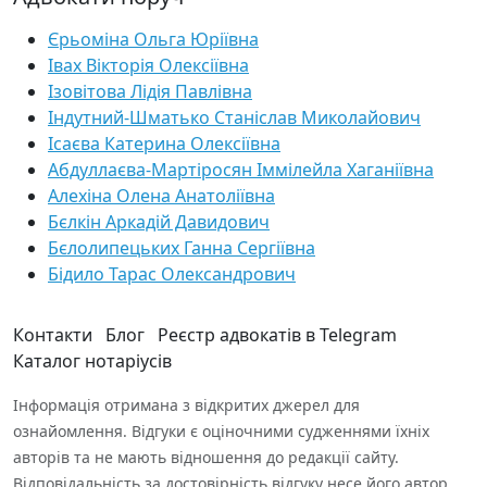
Єрьоміна Ольга Юріївна
Івах Вікторія Олексіївна
Ізовітова Лідія Павлівна
Індутний-Шматько Станіслав Миколайович
Ісаєва Катерина Олексіївна
Абдуллаєва-Мартіросян Іммілейла Хаганіївна
Алехіна Олена Анатоліївна
Бєлкін Аркадій Давидович
Бєлолипецьких Ганна Сергіївна
Бідило Тарас Олександрович
Контакти
Блог
Реєстр адвокатів в Telegram
Каталог нотаріусів
Інформація отримана з відкритих джерел для
ознайомлення. Відгуки є оціночними судженнями їхніх
авторів та не мають відношення до редакції сайту.
Відповідальність за достовірність відгуку несе його автор.