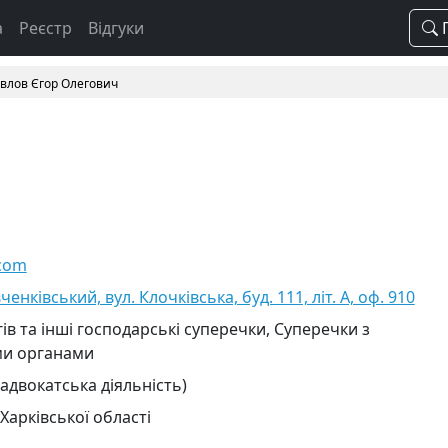
а
Реєстр
Відгуки
П
влов Єгор Олегович
com
ченківський, вул. Клочківська, буд. 111, літ. А, оф. 910
ів та інші господарські суперечки, Суперечки з
и органами
 адвокатська діяльність)
Харківської області