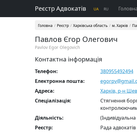
Реєстр Адвокатів
Головн
UA
RU
Головна
Реєстр
Харківська область
м. Харків
Па
Павлов Єгор Олегович
Pavlov Egor Olegovich
Контактна інформація
Телефон:
380955492494
Електронна пошта:
egorpv@gmail.
Адреса:
Харків, р-н Шев
Cпеціалізація:
Стягнення борг
контролюючим
Діяльність:
(Індивідуальна
Реєстр:
Рада адвокатів 