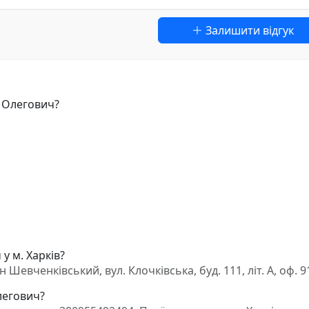
Залишити відгук
р Олегович?
у м. Харків?
Шевченківський, вул. Клочківська, буд. 111, літ. А, оф. 9
легович?