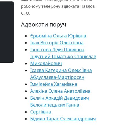
робочому телефону адвоката Павлов
Є. О.
Адвокати поруч
Єрьоміна Ольга Юріївна
Івах Вікторія Олексіївна
Ізовітова Лідія Павлівна
Індутний-Шматько Станіслав
Миколайович
Ісаєва Катерина Олексіївна
Абдуллаєва-Мартіросян
Іммілейла Хаганіївна
Алехіна Олена Анатоліївна
Бєлкін Аркадій Давидович
Бєлолипецьких Ганна
Сергіївна
Бідило Тарас Олександрович