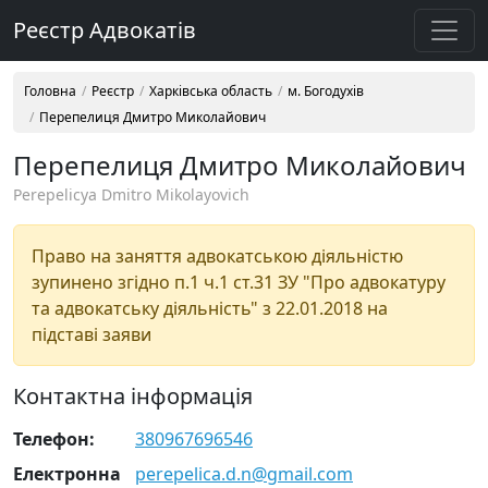
Реєстр Адвокатів
Головна
Реєстр
Харківська область
м. Богодухів
Перепелиця Дмитро Миколайович
Перепелиця Дмитро Миколайович
Perepelicya Dmitro Mikolayovich
Право на заняття адвокатською діяльністю
зупинено згідно п.1 ч.1 ст.31 ЗУ "Про адвокатуру
та адвокатську діяльність" з 22.01.2018 на
підставі заяви
Контактна інформація
Телефон:
380967696546
Електронна
perepelica.d.n@gmail.com