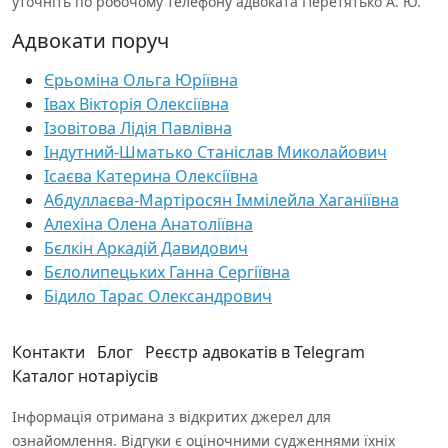
уточніть по робочому телефону адвоката Перетятько А. Ю.
Адвокати поруч
Єрьоміна Ольга Юріївна
Івах Вікторія Олексіївна
Ізовітова Лідія Павлівна
Індутний-Шматько Станіслав Миколайович
Ісаєва Катерина Олексіївна
Абдуллаєва-Мартіросян Іммілейла Хаганіївна
Алехіна Олена Анатоліївна
Бєлкін Аркадій Давидович
Бєлолипецьких Ганна Сергіївна
Бідило Тарас Олександрович
Контакти
Блог
Реєстр адвокатів в Telegram
Каталог нотаріусів
Інформація отримана з відкритих джерел для
ознайомлення. Відгуки є оціночними судженнями їхніх