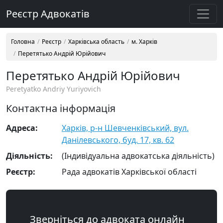
Реєстр Адвокатів
Головна
Реєстр
Харківська область
м. Харків
Перетятько Андрій Юрійович
Перетятько Андрій Юрійович
Peretyatko Andriy Yuriyovich
Контактна інформація
Адреса:
Харків, р-н Шевченківський, вул.
Данілевського, буд. 17, кв. 62
Діяльність:
(Індивідуальна адвокатська діяльність)
Реєстр:
Рада адвокатів Харківської області
Зверніться до адвоката онлайн