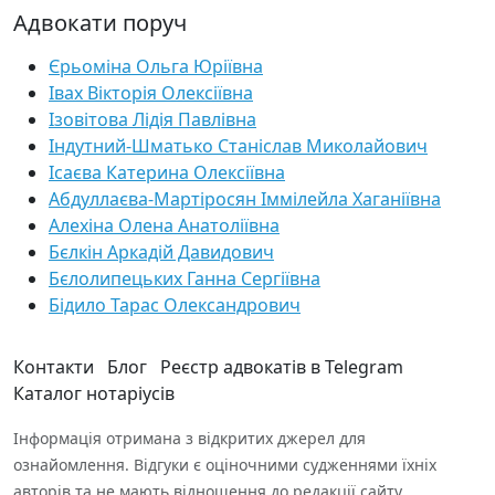
Адвокати поруч
Єрьоміна Ольга Юріївна
Івах Вікторія Олексіївна
Ізовітова Лідія Павлівна
Індутний-Шматько Станіслав Миколайович
Ісаєва Катерина Олексіївна
Абдуллаєва-Мартіросян Іммілейла Хаганіївна
Алехіна Олена Анатоліївна
Бєлкін Аркадій Давидович
Бєлолипецьких Ганна Сергіївна
Бідило Тарас Олександрович
Контакти
Блог
Реєстр адвокатів в Telegram
Каталог нотаріусів
Інформація отримана з відкритих джерел для
ознайомлення. Відгуки є оціночними судженнями їхніх
авторів та не мають відношення до редакції сайту.