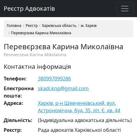
Реєстр Адвокатів
Головна
Реєстр
Харківська область
м. Харків
Перевєрзєва Карина Миколаївна
Перевєрзєва Карина Миколаївна
Pereverzeva Karina Mikolaivna
Контактна інформація
Телефон:
380997099286
Електронна
skadi.knp@gmail.com
пошта:
Адреса:
Харків, р-н Шевченківський, вул.
Астрономічна, буд. 35, літ. Є, кв. 44
Діяльність:
(Індивідуальна адвокатська діяльність)
Реєстр:
Рада адвокатів Харківської області