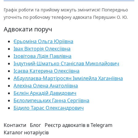
Графік роботи та прийому можуть змінитися! Попередньо
уточніть по робочому телефону адвоката Первушин О. Ю.
Адвокати поруч
Єрьоміна Ольга Юріївна
Івах Вікторія Олексіївна
Ізовітова Лідія Павлівна
Індутний-Шматько Станіслав Миколайович
Ісаєва Катерина Олексіївна
Абдуллаєва-Мартіросян Іммілейла Хаганіївна
Алехіна Олена Анатоліївна
Бєлкін Аркадій Давидович
Бєлолипецьких Ганна Сергіївна
Бідило Тарас Олександрович
Контакти
Блог
Реєстр адвокатів в Telegram
Каталог нотаріусів