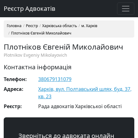
Реєстр Адвокатів
Головна
Реєстр
Харківська область
м. Харків
Плотніков Євгеній Миколайович
Плотніков Євгеній Миколайович
Plotnikov Evgeniy Mikolayovich
Контактна інформація
Телефон:
380679131079
Адреса:
Харків, вул. Полтавський шлях, буд. 37,
кв. 23
Реєстр:
Рада адвокатів Харківської області
Зверніться до адвоката онлайн