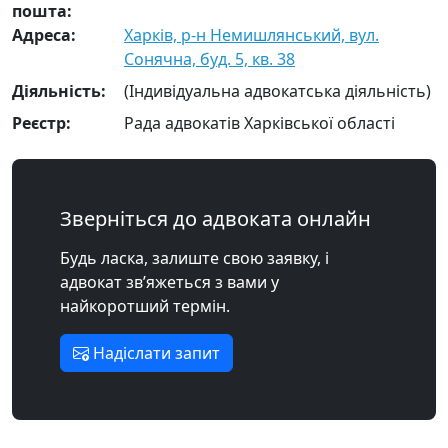
пошта:
Адреса:
Харків, р-н Немишлянський, вул.
Сонячна, буд. 5, кв. 38
Діяльність:
(Індивідуальна адвокатська діяльність)
Реєстр:
Рада адвокатів Харківської області
Зверніться до адвоката онлайн
Будь ласка, залиште свою заявку, і
адвокат зв’яжеться з вами у
найкоротший термін.
Надіслати запит