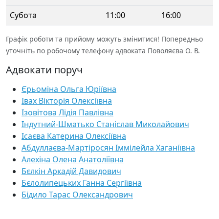
Субота
11:00
16:00
Графік роботи та прийому можуть змінитися! Попередньо
уточніть по робочому телефону адвоката Поволяєва О. В.
Адвокати поруч
Єрьоміна Ольга Юріївна
Івах Вікторія Олексіївна
Ізовітова Лідія Павлівна
Індутний-Шматько Станіслав Миколайович
Ісаєва Катерина Олексіївна
Абдуллаєва-Мартіросян Іммілейла Хаганіївна
Алехіна Олена Анатоліївна
Бєлкін Аркадій Давидович
Бєлолипецьких Ганна Сергіївна
Бідило Тарас Олександрович