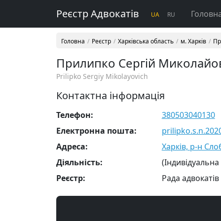
Реєстр Адвокатів
Головн
UA
RU
Головна
Реєстр
Харківська область
м. Харків
Пр
Прилипко Сергій Миколайо
Prilipko Sergiy Mikolayovich
Контактна інформація
Телефон:
380503040130
Електронна пошта:
prilipko.s.n.2
Адреса:
Харків, р-н Слоб
Діяльність:
(Індивідуальна
Реєстр:
Рада адвокатів 