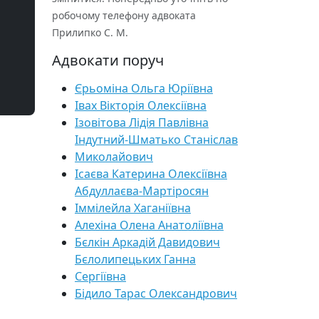
робочому телефону адвоката
Прилипко С. М.
Адвокати поруч
Єрьоміна Ольга Юріївна
Івах Вікторія Олексіївна
Ізовітова Лідія Павлівна
Індутний-Шматько Станіслав
Миколайович
Ісаєва Катерина Олексіївна
Абдуллаєва-Мартіросян
Іммілейла Хаганіївна
Алехіна Олена Анатоліївна
Бєлкін Аркадій Давидович
Бєлолипецьких Ганна
Сергіївна
Бідило Тарас Олександрович