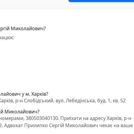
ергій Миколайович?
рацює:
лайович у м. Харків?
ів, р-н Слобідський, вул. Лебедінська, буд. 1, кв. 52
гій Миколайович?
омерами, 380503040130. Приїхати на адресу Харків, р-н
. 52. Адвокат Прилипко Сергій Миколайович чекає на ваше