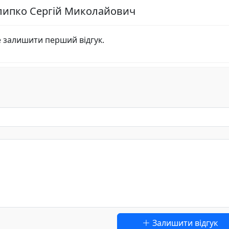
илипко Сергій Миколайович
е залишити перший відгук.
Залишити відгук