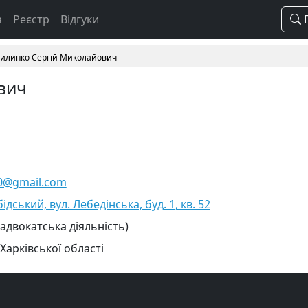
а
Реєстр
Відгуки
П
илипко Сергій Миколайович
вич
020@gmail.com
ідський, вул. Лебедінська, буд. 1, кв. 52
 адвокатська діяльність)
Харківської області