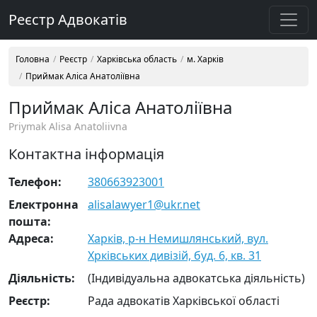
Реєстр Адвокатів
Головна
Реєстр
Харківська область
м. Харків
Приймак Аліса Анатоліївна
Приймак Аліса Анатоліївна
Priymak Alisa Anatoliivna
Контактна інформація
Телефон:
380663923001
Електронна
alisalawyer1@ukr.net
пошта:
Адреса:
Харків, р-н Немишлянський, вул.
Хрківських дивізій, буд. 6, кв. 31
Діяльність:
(Індивідуальна адвокатська діяльність)
Реєстр:
Рада адвокатів Харківської області