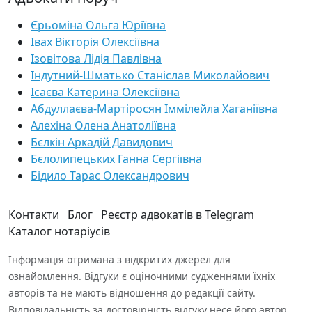
Єрьоміна Ольга Юріївна
Івах Вікторія Олексіївна
Ізовітова Лідія Павлівна
Індутний-Шматько Станіслав Миколайович
Ісаєва Катерина Олексіївна
Абдуллаєва-Мартіросян Іммілейла Хаганіївна
Алехіна Олена Анатоліївна
Бєлкін Аркадій Давидович
Бєлолипецьких Ганна Сергіївна
Бідило Тарас Олександрович
Контакти
Блог
Реєстр адвокатів в Telegram
Каталог нотаріусів
Інформація отримана з відкритих джерел для
ознайомлення. Відгуки є оціночними судженнями їхніх
авторів та не мають відношення до редакції сайту.
Відповідальність за достовірність відгуку несе його автор.