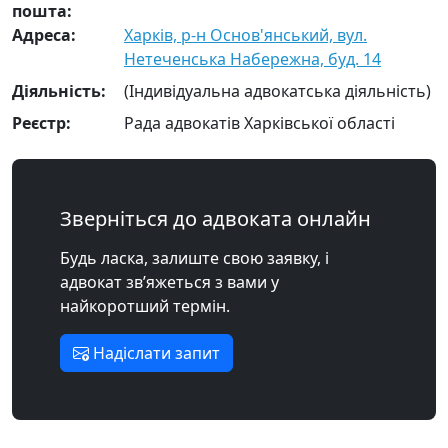
пошта:
Адреса:
Харків, р-н Основ'янський, вул.
Нетеченська Набережна, буд. 14
Діяльність:
(Індивідуальна адвокатська діяльність)
Реєстр:
Рада адвокатів Харківської області
Зверніться до адвоката онлайн
Будь ласка, залиште свою заявку, і
адвокат зв’яжеться з вами у
найкоротший термін.
Надіслати запит