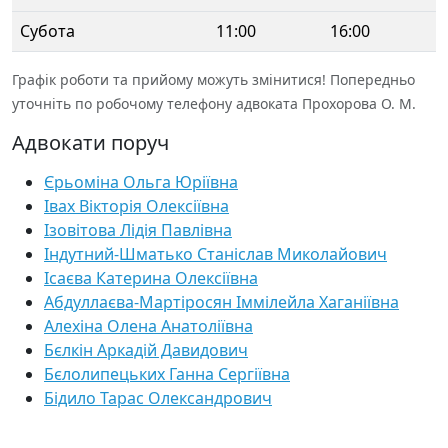
Субота
11:00
16:00
Графік роботи та прийому можуть змінитися! Попередньо
уточніть по робочому телефону адвоката Прохорова О. М.
Адвокати поруч
Єрьоміна Ольга Юріївна
Івах Вікторія Олексіївна
Ізовітова Лідія Павлівна
Індутний-Шматько Станіслав Миколайович
Ісаєва Катерина Олексіївна
Абдуллаєва-Мартіросян Іммілейла Хаганіївна
Алехіна Олена Анатоліївна
Бєлкін Аркадій Давидович
Бєлолипецьких Ганна Сергіївна
Бідило Тарас Олександрович