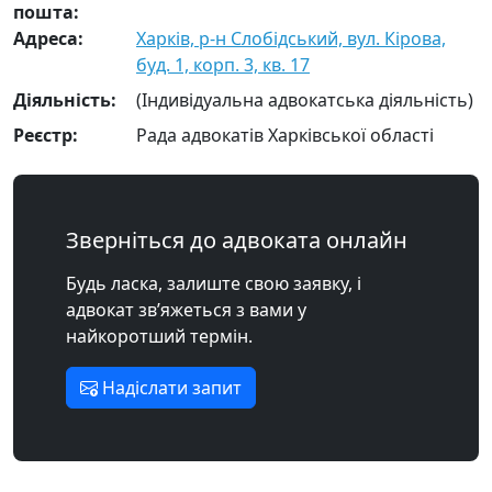
пошта:
Адреса:
Харків, р-н Слобідський, вул. Кірова,
буд. 1, корп. 3, кв. 17
Діяльність:
(Індивідуальна адвокатська діяльність)
Реєстр:
Рада адвокатів Харківської області
Зверніться до адвоката онлайн
Будь ласка, залиште свою заявку, і
адвокат зв’яжеться з вами у
найкоротший термін.
Надіслати запит