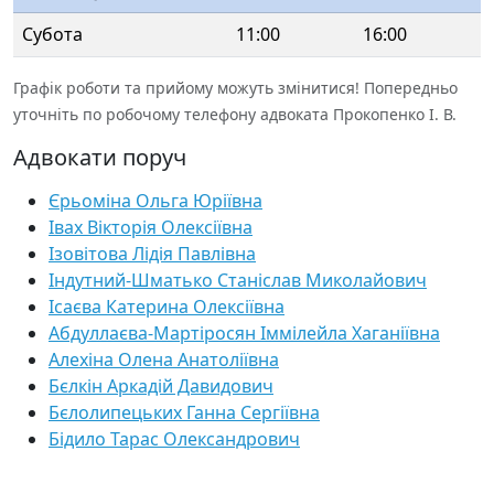
Субота
11:00
16:00
Графік роботи та прийому можуть змінитися! Попередньо
уточніть по робочому телефону адвоката Прокопенко І. В.
Адвокати поруч
Єрьоміна Ольга Юріївна
Івах Вікторія Олексіївна
Ізовітова Лідія Павлівна
Індутний-Шматько Станіслав Миколайович
Ісаєва Катерина Олексіївна
Абдуллаєва-Мартіросян Іммілейла Хаганіївна
Алехіна Олена Анатоліївна
Бєлкін Аркадій Давидович
Бєлолипецьких Ганна Сергіївна
Бідило Тарас Олександрович