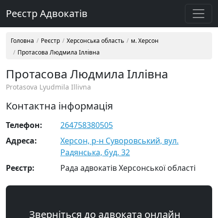
Реєстр Адвокатів
Головна
Реєстр
Херсонська область
м. Херсон
Протасова Людмила Іллівна
Протасова Людмила Іллівна
Protasova Lyudmila Illivna
Контактна інформація
Телефон:
264758380505
Адреса:
Херсон, р-н Суворовський, вул.
Радянська, буд. 32
Реєстр:
Рада адвокатів Херсонської області
Зверніться до адвоката онлайн