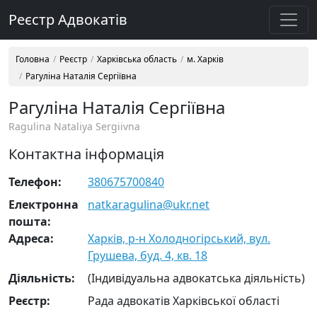
Реєстр Адвокатів
Головна
Реєстр
Харківська область
м. Харків
Рагуліна Наталія Сергіївна
Рагуліна Наталія Сергіївна
Ragulina Nataliya Sergiivna
Контактна інформація
Телефон:
380675700840
Електронна
natkaragulina@ukr.net
пошта:
Адреса:
Харків, р-н Холодногірський, вул.
Грушева, буд. 4, кв. 18
Діяльність:
(Індивідуальна адвокатська діяльність)
Реєстр:
Рада адвокатів Харківської області