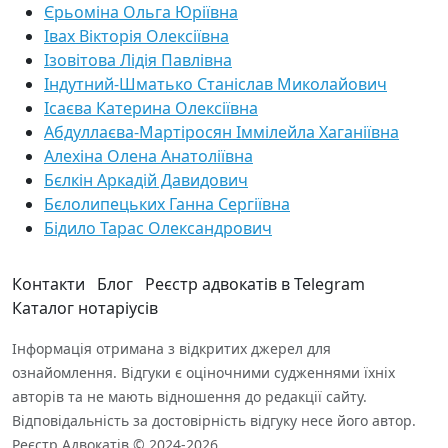
Єрьоміна Ольга Юріївна
Івах Вікторія Олексіївна
Ізовітова Лідія Павлівна
Індутний-Шматько Станіслав Миколайович
Ісаєва Катерина Олексіївна
Абдуллаєва-Мартіросян Іммілейла Хаганіївна
Алехіна Олена Анатоліївна
Бєлкін Аркадій Давидович
Бєлолипецьких Ганна Сергіївна
Бідило Тарас Олександрович
Контакти
Блог
Реєстр адвокатів в Telegram
Каталог нотаріусів
Інформація отримана з відкритих джерел для
ознайомлення. Відгуки є оціночними судженнями їхніх
авторів та не мають відношення до редакції сайту.
Відповідальність за достовірність відгуку несе його автор.
Реєстр Адвокатів © 2024-2026