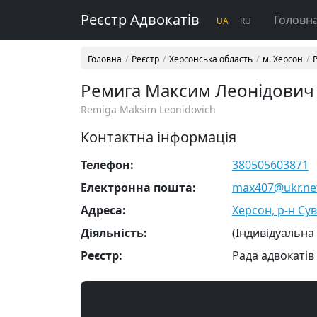
Реєстр Адвокатів
Головн
UA
RU
Головна
Реєстр
Херсонська область
м. Херсон
Ремига Максим Леонідович
Remiga Maksim Leonidovich
Контактна інформація
Телефон:
380505603871
Електронна пошта:
max407@ukr.ne
Адреса:
Херсон, р-н Сув
Діяльність:
(Індивідуальна
Реєстр:
Рада адвокатів