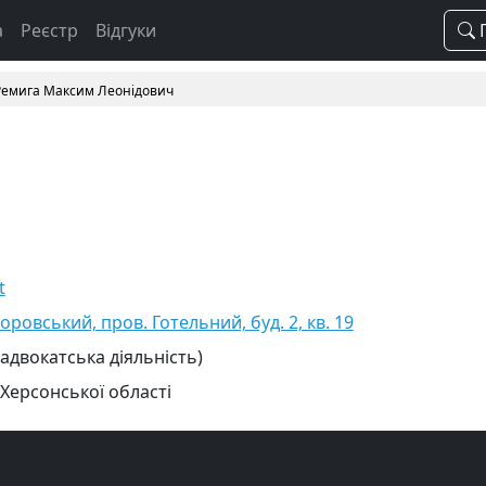
а
Реєстр
Відгуки
П
Ремига Максим Леонідович
t
оровський, пров. Готельний, буд. 2, кв. 19
 адвокатська діяльність)
 Херсонської області