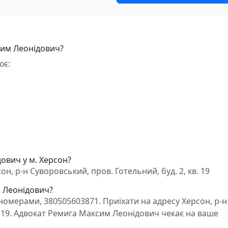
сим Леонідович?
ює:
ович у м. Херсон?
, р-н Суворовський, пров. Готельний, буд. 2, кв. 19
м Леонідович?
омерами, 380505603871. Приїхати на адресу Херсон, р-н
в. 19. Адвокат Ремига Максим Леонідович чекає на ваше