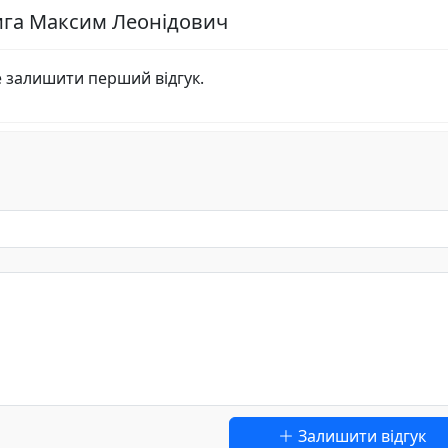
мига Максим Леонідович
е залишити перший відгук.
Залишити відгук