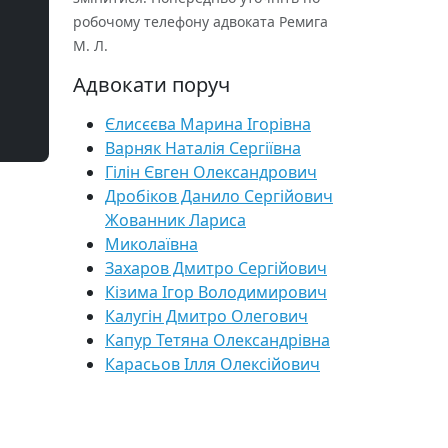
робочому телефону адвоката Ремига
М. Л.
Адвокати поруч
Єлисєєва Марина Ігорівна
Варняк Наталія Сергіївна
Гілін Євген Олександрович
Дробіков Данило Сергійович
Жованник Лариса
Миколаївна
Захаров Дмитро Сергійович
Кізима Ігор Володимирович
Калугін Дмитро Олегович
Капур Тетяна Олександрівна
Карасьов Ілля Олексійович