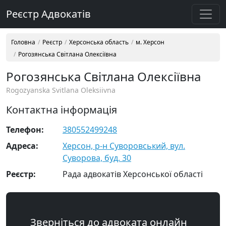
Реєстр Адвокатів
Головна
Реєстр
Херсонська область
м. Херсон
Рогозянська Світлана Олексіївна
Рогозянська Світлана Олексіївна
Rogozyanska Svitlana Oleksiivna
Контактна інформація
Телефон:
380552499248
Адреса:
Херсон, р-н Суворовський, вул.
Суворова, буд. 30
Реєстр:
Рада адвокатів Херсонської області
Зверніться до адвоката онлайн