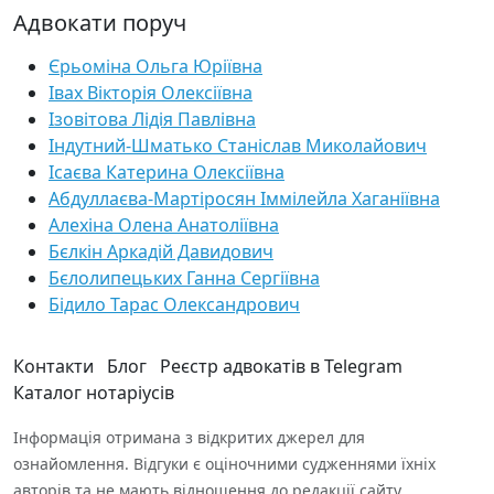
Адвокати поруч
Єрьоміна Ольга Юріївна
Івах Вікторія Олексіївна
Ізовітова Лідія Павлівна
Індутний-Шматько Станіслав Миколайович
Ісаєва Катерина Олексіївна
Абдуллаєва-Мартіросян Іммілейла Хаганіївна
Алехіна Олена Анатоліївна
Бєлкін Аркадій Давидович
Бєлолипецьких Ганна Сергіївна
Бідило Тарас Олександрович
Контакти
Блог
Реєстр адвокатів в Telegram
Каталог нотаріусів
Інформація отримана з відкритих джерел для
ознайомлення. Відгуки є оціночними судженнями їхніх
авторів та не мають відношення до редакції сайту.