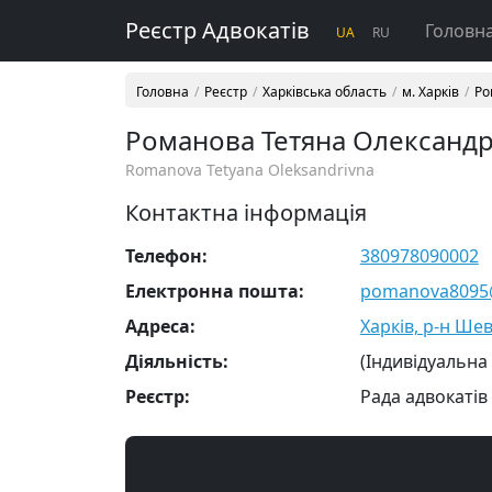
Реєстр Адвокатів
Головн
UA
RU
Головна
Реєстр
Харківська область
м. Харків
Ро
Романова Тетяна Олександр
Romanova Tetyana Oleksandrivna
Контактна інформація
Телефон:
380978090002
Електронна пошта:
pomanova8095@
Адреса:
Харків, р-н Шев
Діяльність:
(Індивідуальна
Реєстр:
Рада адвокатів 