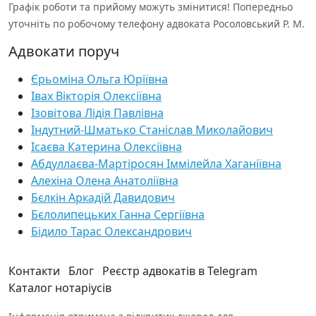
Графік роботи та прийому можуть змінитися! Попередньо
уточніть по робочому телефону адвоката Росоловський Р. М.
Адвокати поруч
Єрьоміна Ольга Юріївна
Івах Вікторія Олексіївна
Ізовітова Лідія Павлівна
Індутний-Шматько Станіслав Миколайович
Ісаєва Катерина Олексіївна
Абдуллаєва-Мартіросян Іммілейла Хаганіївна
Алехіна Олена Анатоліївна
Бєлкін Аркадій Давидович
Бєлолипецьких Ганна Сергіївна
Бідило Тарас Олександрович
Контакти
Блог
Реєстр адвокатів в Telegram
Каталог нотаріусів