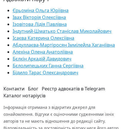
Єрьоміна Ольга Юріївна
Івах Вікторія Олексіївна
Ізовітова Лідія Павлівна
Індутний-Шматько Станіслав Миколайович
Ісаєва Катерина Олексіївна
Абдуллаєва-Мартіросян Іммілейла Хаганіївна
Алехіна Олена Анатоліївна
Бєлкін Аркадій Давидович
Бєлолипецьких Ганна Сергіївна
Бідило Тарас Олександрович
Контакти
Блог
Реєстр адвокатів в Telegram
Каталог нотаріусів
Інформація отримана з відкритих джерел для
ознайомлення. Відгуки є оціночними судженнями їхніх
авторів та не мають відношення до редакції сайту.
Відповідальність за достовірність відгуку несе його автор.