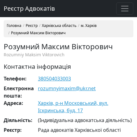
Реєстр Адвокатів
Головна
Реєстр
Харківська область
м. Харків
Розумний Максим Вікторович
Розумний Максим Вікторович
Rozumniy Maksim Viktorovich
Контактна інформація
Телефон:
380504033003
Електронна
rozumnyimaxim@ukr.net
пошта:
Адреса:
Харків, р-н Московський, вул.
Іскринська, буд. 17
Діяльність:
(Індивідуальна адвокатська діяльність)
Реєстр:
Рада адвокатів Харківської області