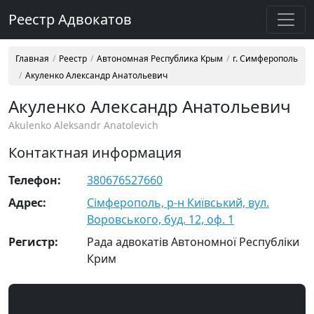
Реестр Адвокатов
Главная
Реестр
Автономная Республика Крым
г. Симферополь
Акуленко Александр Анатольевич
Акуленко Александр Анатольевич
Akulenko Aleksandr Anatolevich
Контактная информация
Телефон:
380676527660
Адрес:
Сімферополь, р-н Київський, вул.
Воровського, буд. 12, оф. 1
Регистр:
Рада адвокатів Автономної Республіки
Крим