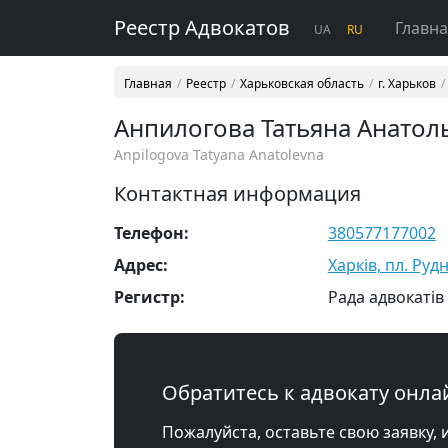
Реестр Адвокатов
Главн
UA
RU
Главная
Реестр
Харьковская область
г. Харьков
Анпилогова Татьяна Анатол
Anpilogova Tatyana Anatolevna
Контактная информация
Телефон:
380577177002
Адрес:
Харків, пл. Рудн
Регистр:
Рада адвокатів 
Обратитесь к адвокату онла
Пожалуйста, оставьте свою заявку, 