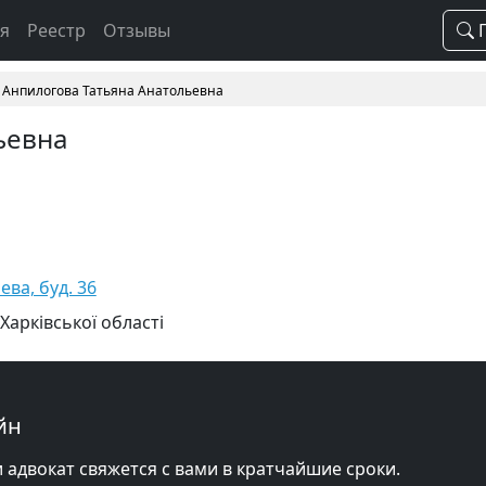
ая
Реестр
Отзывы
П
Анпилогова Татьяна Анатольевна
ьевна
ева, буд. 36
Харківської області
йн
и адвокат свяжется с вами в кратчайшие сроки.