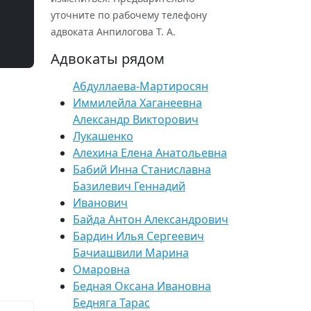
уточните по рабочему телефону
адвоката Анпилогова Т. А.
Адвокаты рядом
Абдуллаева-Мартиросян
Иммилейла Хаганеевна
Александр Викторович
Лукашенко
Алехина Елена Анатольевна
Бабий Инна Станиславна
Базилевич Геннадий
Иванович
Байда Антон Александрович
Бардин Илья Сергеевич
Бачиашвили Марина
Омаровна
Бедная Оксана Ивановна
Бедняга Тарас