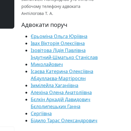
робочому телефону адвоката
Анпілогова Т. А.
Адвокати поруч
Єрьоміна Ольга Юріївна
Івах Вікторія Олексіївна
Ізовітова Лідія Павлівна
Індутний-Шматько Станіслав
Миколайович
Ісаєва Катерина Олексіївна
Абдуллаєва-Мартіросян
Іммілейла Хаганіївна
Алехіна Олена Анатоліївна
Бєлкін Аркадій Давидович
Бєлолипецьких Ганна
Сергіївна
Бідило Тарас Олександрович