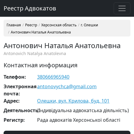
Реестр Адвокатов
Главная
Реестр
Херсонская область
г. Олешки
Антонович Наталья Анатольевна
Антонович Наталья Анатольевна
Antonovich Natalya Anatolevna
Контактная информация
Телефон:
380666965940
Электронная
antonovychca@gmail.com
почта:
Адрес:
Олешки, вул. Крилова, буд. 101
Деятельность:
(Індивідуальна адвокатська діяльність)
Регистр:
Рада адвокатів Херсонської області