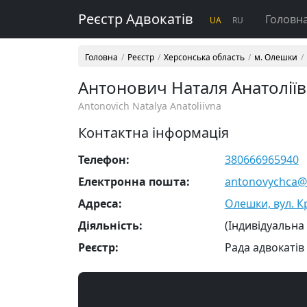
Реєстр Адвокатів
Головн
UA
RU
Головна
Реєстр
Херсонська область
м. Олешки
Антонович Наталя Анатолії
Antonovich Natalya Anatoliivna
Контактна інформація
Телефон:
380666965940
Електронна пошта:
antonovychca@
Адреса:
Олешки, вул. К
Діяльність:
(Індивідуальна
Реєстр:
Рада адвокатів