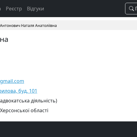
а
Реєстр
Відгуки
П
Антонович Наталя Анатоліївна
вна
gmail.com
рилова, буд. 101
 адвокатська діяльність)
 Херсонської області