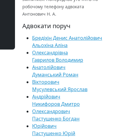
робочому телефону адвоката
Антонович Н. А.
Адвокати поруч
Бредіхін Денис Анатолійович
Альохіна Аліна
Олександрівна
Гаврилов Володимир
Анатолійович
Думанський Роман
Вікторович
Мусулевський Ярослав
Андрійович
Никифоров Дмитро
Олександрович
Пастушенко Богдан
Юрійович
Пастушенко Юрій