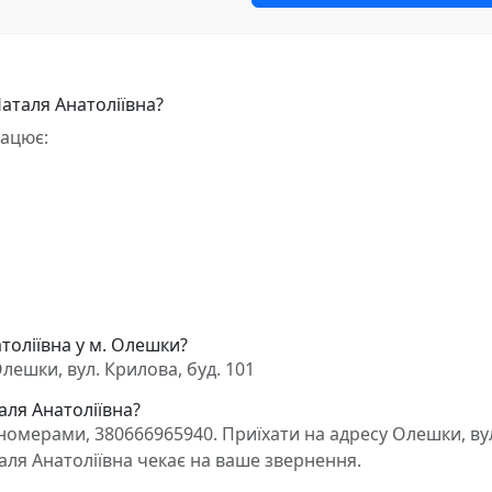
аталя Анатоліївна?
рацює:
толіївна у м. Олешки?
ешки, вул. Крилова, буд. 101
аля Анатоліївна?
омерами, 380666965940. Приїхати на адресу Олешки, ву
аля Анатоліївна чекає на ваше звернення.