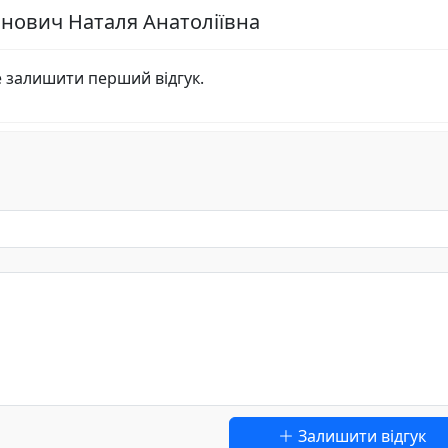
онович Наталя Анатоліївна
е залишити перший відгук.
Залишити відгук