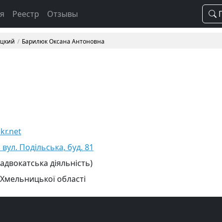
ая
Реестр
Отзывы
П
ицкий
Барилюк Оксана Антоновна
r.net
вул. Подільська, буд. 81
 адвокатська діяльність)
 Хмельницької області