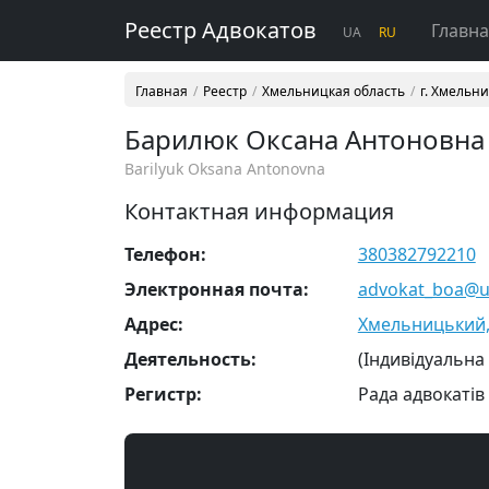
Реестр Адвокатов
Главн
UA
RU
Главная
Реестр
Хмельницкая область
г. Хмельн
Барилюк Оксана Антоновна
Barilyuk Oksana Antonovna
Контактная информация
Телефон:
380382792210
Электронная почта:
advokat_boa@uk
Адрес:
Хмельницький, 
Деятельность:
(Індивідуальна
Регистр:
Рада адвокатів