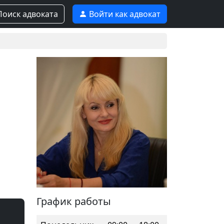
оиск адвоката
Войти как адвокат
График работы