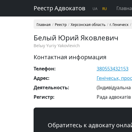
Реестр Адвокатов
Главн
UA
RU
Главная
Реестр
Херсонская область
г. Геническ
Белый Юрий Яковлевич
Belыy Yuriy Yakovlevich
Контактная информация
Телефон:
380553432153
Адрес:
Генічеськ, прос
Деятельность:
(Індивідуальна
Регистр:
Рада адвокатів
Обратитесь к адвокату онла