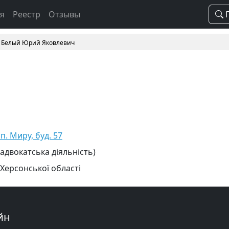
ая
Реестр
Отзывы
П
Белый Юрий Яковлевич
п. Миру, буд. 57
 адвокатська діяльність)
 Херсонської області
йн