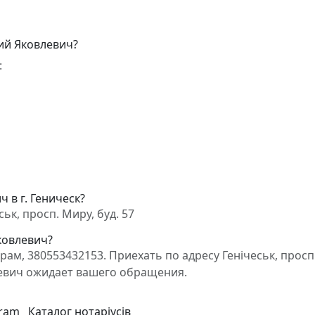
ий Яковлевич?
:
 в г. Геническ?
к, просп. Миру, буд. 57
ковлевич?
м, 380553432153. Приехать по адресу Генічеськ, просп
левич ожидает вашего обращения.
gram
Каталог нотаріусів