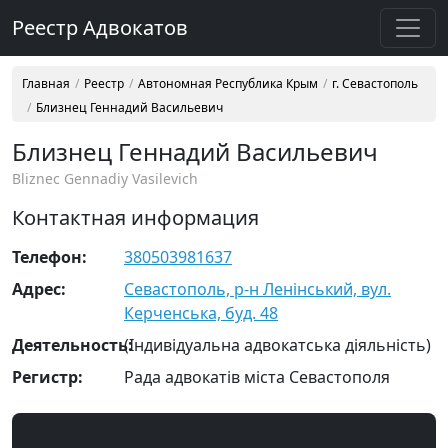
Реестр Адвокатов
Главная
Реестр
Автономная Республика Крым
г. Севастополь
Близнец Геннадий Васильевич
Близнец Геннадий Васильевич
Bliznec Gennadiy Vasilevich
Контактная информация
Телефон:
380503981637
Адрес:
Севастополь, р-н Ленінський, вул.
Керченська, буд. 48
Деятельность:
(Індивідуальна адвокатська діяльність)
Регистр:
Рада адвокатів міста Севастополя