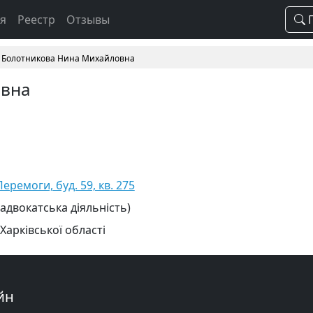
ая
Реестр
Отзывы
П
Болотникова Нина Михайловна
овна
Перемоги, буд. 59, кв. 275
 адвокатська діяльність)
Харківської області
йн