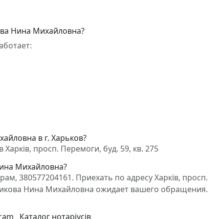
ова Нина Михайловна?
аботает:
айловна в г. Харьков?
арків, просп. Перемоги, буд. 59, кв. 275
Нина Михайловна?
м, 380577204161. Приехать по адресу Харків, просп.
отникова Нина Михайловна ожидает вашего обращения.
gram
Каталог нотаріусів