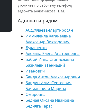
уточните по рабочему телефону
адвоката Болотникова Н. М.
Адвокаты рядом
Абдуллаева-Мартиросян
Иммилейла Хаганеевна
Александр Викторович
Лукашенко
Алехина Елена Анатольевна
Бабий Инна Станиславна
Базилевич Геннадий
Иванович
Байда Антон Александрович
Бардин Илья Сергеевич
Бачиашвили Марина
Омаровна
Бедная Оксана Ивановна
Бедняга Тарас