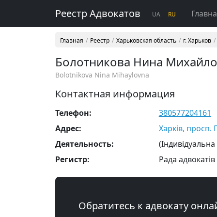
Реестр Адвокатов
Главн
UA
RU
Главная
Реестр
Харьковская область
г. Харьков
Болотникова Нина Михайл
Bolotnikova Nina Mihaylovna
Контактная информация
Телефон:
380577204161
Адрес:
Харків, просп. 
Деятельность:
(Індивідуальна
Регистр:
Рада адвокатів 
Обратитесь к адвокату онла