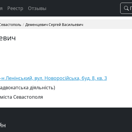
ая
Реестр
Отзывы
П
 Севастополь
Деменцевич Сергей Васильевич
евич
н Ленінський, вул. Новоросійська, буд. 8, кв. 3
 адвокатська діяльність)
 міста Севастополя
йн