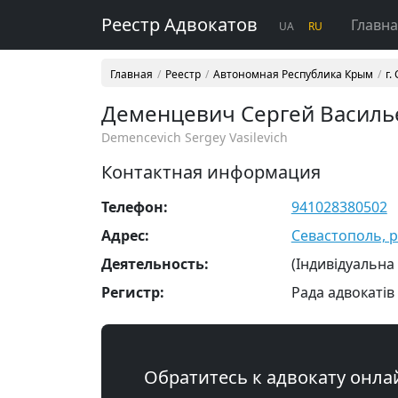
Реестр Адвокатов
Главн
UA
RU
Главная
Реестр
Автономная Республика Крым
г.
Деменцевич Сергей Василь
Demencevich Sergey Vasilevich
Контактная информация
Телефон:
941028380502
Адрес:
Севастополь, р-
Деятельность:
(Індивідуальна
Регистр:
Рада адвокатів
Обратитесь к адвокату онла