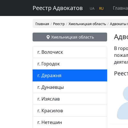
Реестр Адвокатов
Главн
UA
RU
Главная
Реестр
Хмельницкая область
Адвокаты 
Адв
Хмельницкая область
В гор
г. Волочиск
пожал
деяте
г. Городок
Реес
г. Деражня
г. Дунаевцы
г. Изяслав
г. Красилов
г. Нетешин