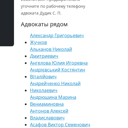
уточните по рабочему телефону
адвоката Дудик С. П.
Адвокаты рядом
Александр Григорьевич
Жучков
Альканов Николай
Дмитриевич
Ангелова Юлия Игоревна
Андрієвський Костянтин
Віталійович
Андрейченко Николай
Николаевич
Андрюшина Марина
Вениаминовна
Антонов Алексей
Владиславович
Асафов Виктор Семенович