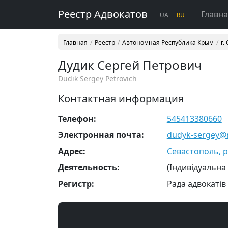
Реестр Адвокатов
Главн
UA
RU
Главная
Реестр
Автономная Республика Крым
г.
Дудик Сергей Петрович
Dudik Sergey Petrovich
Контактная информация
Телефон:
545413380660
Электронная почта:
dudyk-sergey@m
Адрес:
Севастополь, р-
Деятельность:
(Індивідуальна
Регистр:
Рада адвокатів