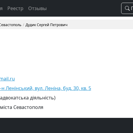
ая
Реестр
Отзывы
П
 Севастополь
Дудик Сергей Петрович
ail.ru
н Ленінський, вул. Леніна, буд. 30, кв. 5
 адвокатська діяльність)
 міста Севастополя