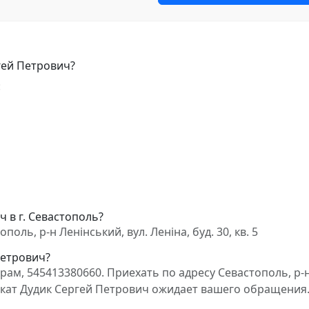
гей Петрович?
:
 в г. Севастополь?
оль, р-н Ленінський, вул. Леніна, буд. 30, кв. 5
Петрович?
ам, 545413380660. Приехать по адресу Севастополь, р-
 Адвокат Дудик Сергей Петрович ожидает вашего обращения