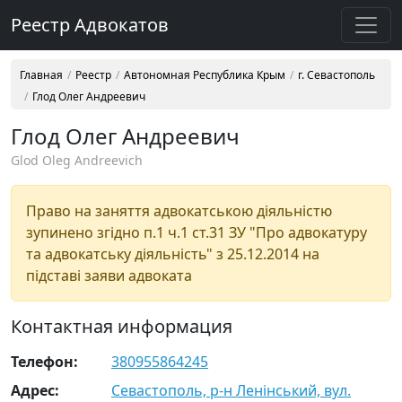
Реестр Адвокатов
Главная
Реестр
Автономная Республика Крым
г. Севастополь
Глод Олег Андреевич
Глод Олег Андреевич
Glod Oleg Andreevich
Право на заняття адвокатською діяльністю
зупинено згідно п.1 ч.1 ст.31 ЗУ "Про адвокатуру
та адвокатську діяльність" з 25.12.2014 на
підставі заяви адвоката
Контактная информация
Телефон:
380955864245
Адрес:
Севастополь, р-н Ленінський, вул.