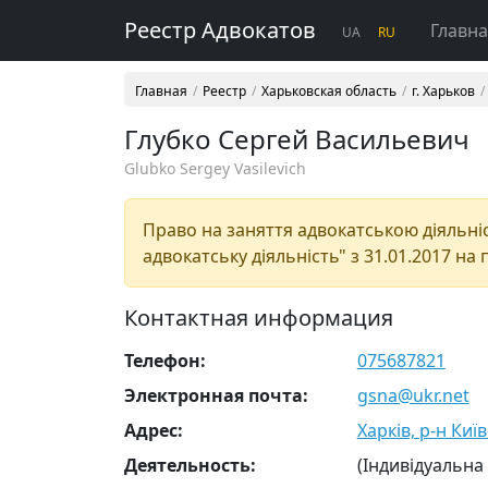
Реестр Адвокатов
Главн
UA
RU
Главная
Реестр
Харьковская область
г. Харьков
Глубко Сергей Васильевич
Glubko Sergey Vasilevich
Право на заняття адвокатською діяльніст
адвокатську діяльність" з 31.01.2017 на 
Контактная информация
Телефон:
075687821
Электронная почта:
gsna@ukr.net
Адрес:
Харків, р-н Київ
Деятельность:
(Індивідуальна