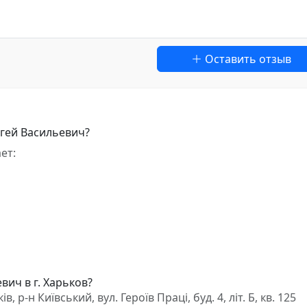
Оставить отзыв
ргей Васильевич?
ет:
вич в г. Харьков?
р-н Київський, вул. Героїв Праці, буд. 4, літ. Б, кв. 125