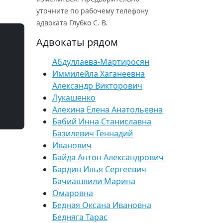
уточните по рабочему телефону
адвоката Глубко С. В.
Адвокаты рядом
Абдуллаева-Мартиросян
Иммилейла Хаганеевна
Александр Викторович
Лукашенко
Алехина Елена Анатольевна
Бабий Инна Станиславна
Базилевич Геннадий
Иванович
Байда Антон Александрович
Бардин Илья Сергеевич
Бачиашвили Марина
Омаровна
Бедная Оксана Ивановна
Бедняга Тарас