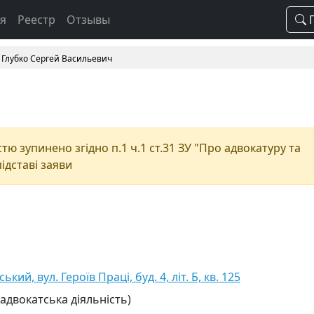
ая
Реестр
Отзывы
П
Глубко Сергей Васильевич
ю зупинено згідно п.1 ч.1 ст.31 ЗУ "Про адвокатуру та
підставі заяви
ський, вул. Героїв Праці, буд. 4, літ. Б, кв. 125
 адвокатська діяльність)